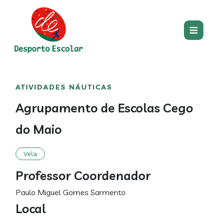
Passar para o conteúdo princip
Main
Centro
Main
ATIVIDADES NÁUTICAS
section
content
Agrupamento de Escolas Cego
do Maio
Vela
Professor Coordenador
Paulo Miguel Gomes Sarmento
Local