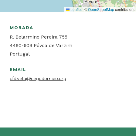
Leaflet
|
©
OpenStreetMap
contributors
MORADA
R. Belarmino Pereira 755
4490-609
Póvoa de Varzim
Portugal
EMAIL
cfd.vela@cegodomaio.org