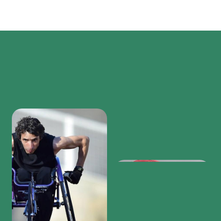
Region
featured
bottom
first