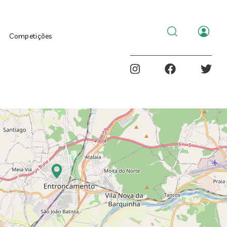
al
Menu
Competições
de
utilizad