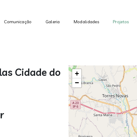
Passar para o conteúdo princip
Comunicação
Galeria
Modalidades
Projetos
as Cidade do
+
−
r