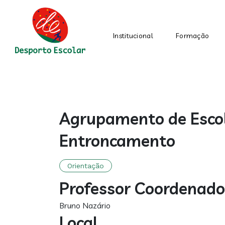
Institucional
Formação
Main
Main
Centro
section
content
Agrupamento de Escol
Entroncamento
Orientação
Professor Coordenado
Bruno Nazário
Local