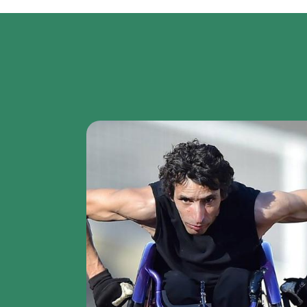
Region
featured
bottom
first