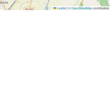
Leaflet
|
©
OpenStreetMap
contributors