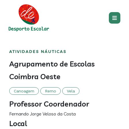
Passar para o conteúdo princip
Main
Centro
Main
ATIVIDADES NÁUTICAS
section
content
Agrupamento de Escolas
Coimbra Oeste
Canoagem
Remo
Vela
Professor Coordenador
Fernando Jorge Veloso da Costa
Local