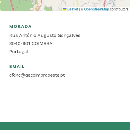
Leaflet
|
©
OpenStreetMap
contributors
MORADA
Rua António Augusto Gonçalves
3040-901
COIMBRA
Portugal
EMAIL
cfdnc@aecoimbraoeste.pt