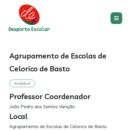
Passar para o conteúdo princip
Main
Centro
Main
section
Agrupamento de Escolas de
content
Celorico de Basto
Andebol
Professor Coordenador
João Pedro dos Santos Varejão
Local
Agrupamento de Escolas de Celorico de Basto