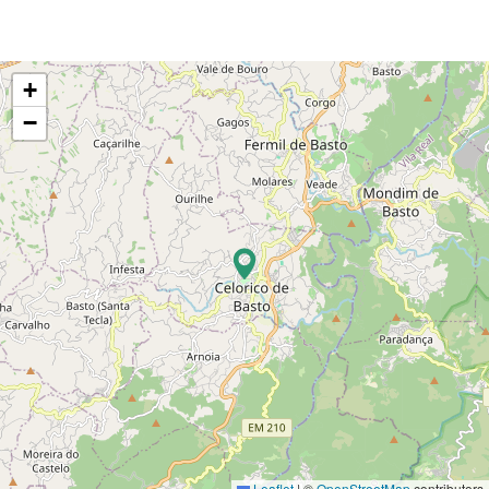
+
−
Leaflet
|
©
OpenStreetMap
contributors