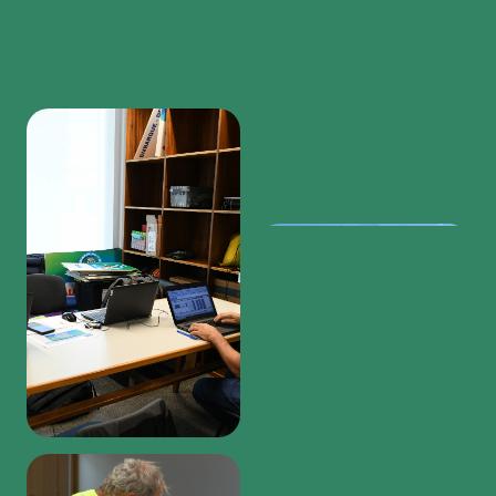
Region
featured
bottom
first