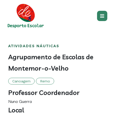
Passar para o conteúdo princip
Main
Centro
Main
ATIVIDADES NÁUTICAS
section
content
Agrupamento de Escolas de
Montemor-o-Velho
Canoagem
Remo
Professor Coordenador
Nuno Guerra
Local