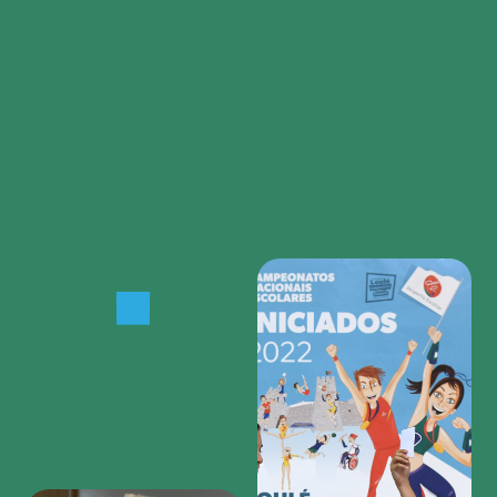
Region
featured
bottom
first