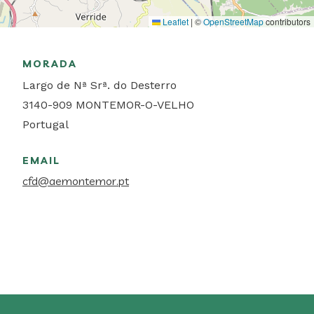
Leaflet
|
©
OpenStreetMap
contributors
MORADA
Largo de Nª Srª. do Desterro
3140-909
MONTEMOR-O-VELHO
Portugal
EMAIL
cfd@aemontemor.pt