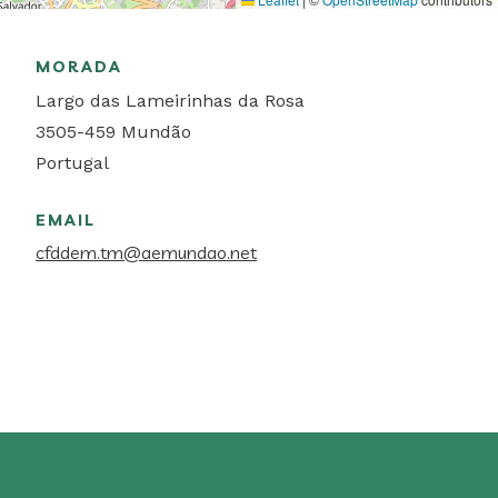
MORADA
Largo das Lameirinhas da Rosa
3505-459
Mundão
Portugal
EMAIL
cfddem.tm@aemundao.net