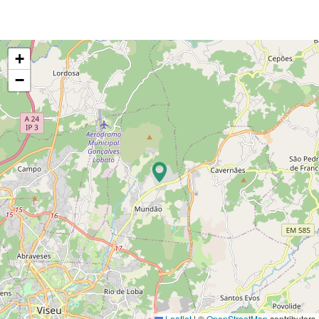
+
−
Leaflet
|
©
OpenStreetMap
contributors