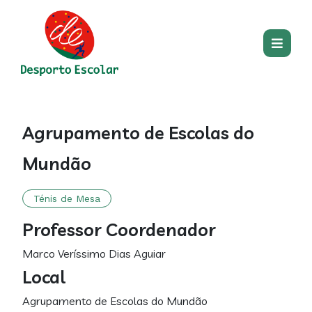
Passar para o conteúdo princip
Main
Centro
Main
section
Agrupamento de Escolas do
content
Mundão
Ténis de Mesa
Professor Coordenador
Marco Veríssimo Dias Aguiar
Local
Agrupamento de Escolas do Mundão