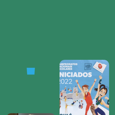
Region
featured
bottom
first