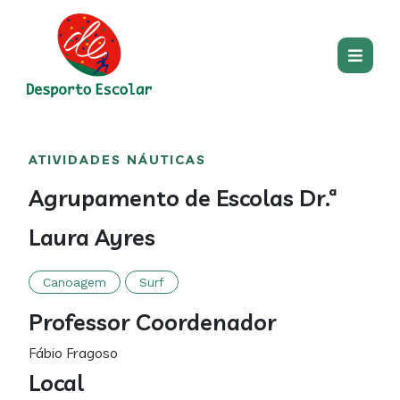
Passar para o conteúdo princip
Main
Centro
Main
ATIVIDADES NÁUTICAS
section
content
Agrupamento de Escolas Dr.ª
Laura Ayres
Canoagem
Surf
Professor Coordenador
Fábio Fragoso
Local