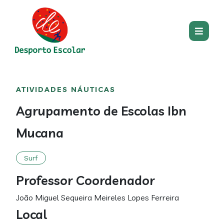
Passar para o conteúdo princip
Main
Centro
Main
ATIVIDADES NÁUTICAS
section
content
Agrupamento de Escolas Ibn
Mucana
Surf
Professor Coordenador
João Miguel Sequeira Meireles Lopes Ferreira
Local