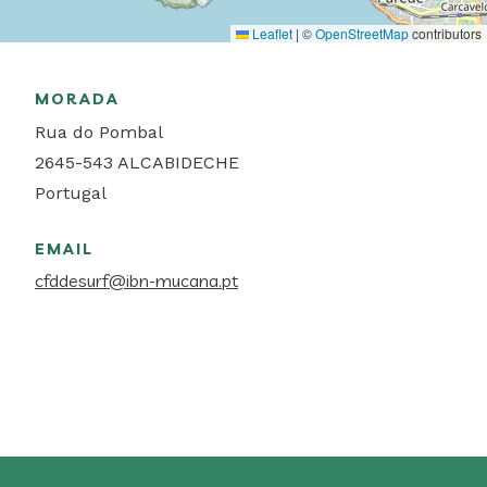
Leaflet
|
©
OpenStreetMap
contributors
MORADA
Rua do Pombal
2645-543
ALCABIDECHE
Portugal
EMAIL
cfddesurf@ibn-mucana.pt