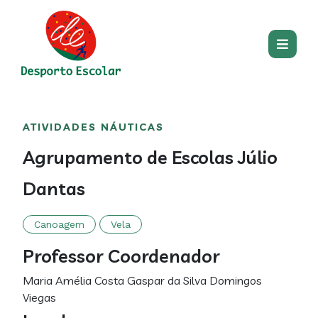
Passar para o conteúdo princip
Main
Centro
Main
ATIVIDADES NÁUTICAS
section
content
Agrupamento de Escolas Júlio
Dantas
Canoagem
Vela
Professor Coordenador
Maria Amélia Costa Gaspar da Silva Domingos
Viegas