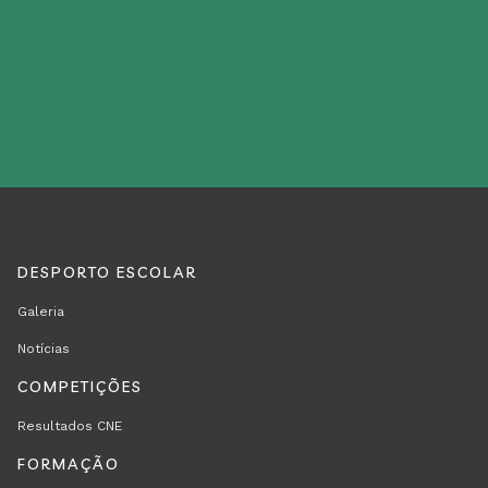
DESPORTO ESCOLAR
REGION
RODAPÉ
Galeria
FOOTER
Notícias
FIRST
COMPETIÇÕES
Resultados CNE
FORMAÇÃO