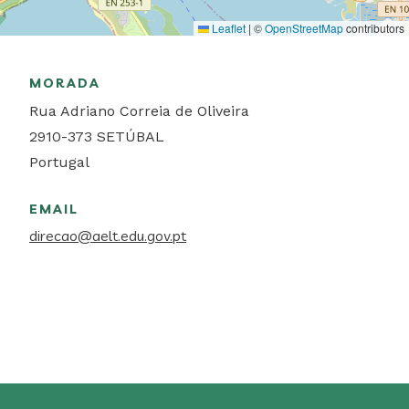
Leaflet
|
©
OpenStreetMap
contributors
MORADA
Rua Adriano Correia de Oliveira
2910-373
SETÚBAL
Portugal
EMAIL
direcao@aelt.edu.gov.pt