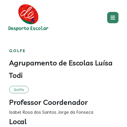
Passar para o conteúdo princip
Main
Centro
Main
GOLFE
section
content
Agrupamento de Escolas Luísa
Todi
Golfe
Professor Coordenador
Isabel Rosa dos Santos Jorge da Fonseca
Local