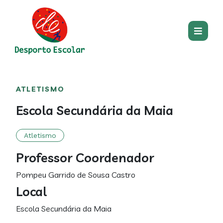
Passar para o conteúdo princip
Main
Centro
Main
ATLETISMO
section
content
Escola Secundária da Maia
Atletismo
Professor Coordenador
Pompeu Garrido de Sousa Castro
Local
Escola Secundária da Maia