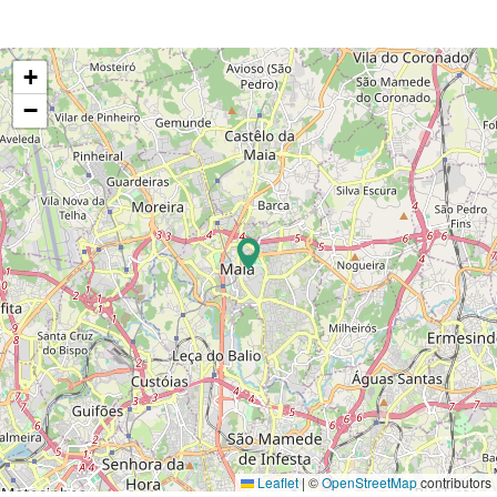
+
−
Leaflet
|
©
OpenStreetMap
contributors