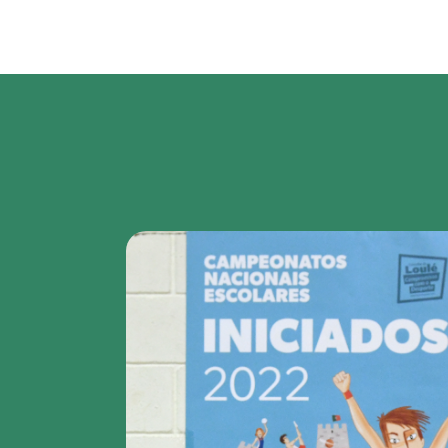
Region
featured
bottom
first