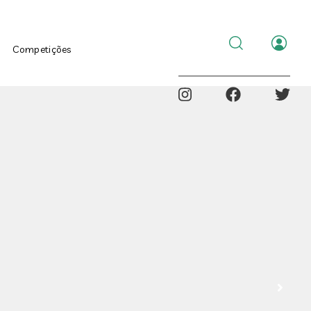
al
Menu
Competições
de
utilizad