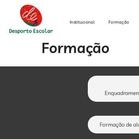
Institucional
Formação
Main
Main
Page
Formação
section
content
Enquadramen
Formação de al