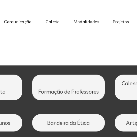
Passar para o conteúdo princip
Comunicação
Galeria
Modalidades
Projetos
Calen
to
Formação de Professores
unos
Bandeira da Ética
Arti