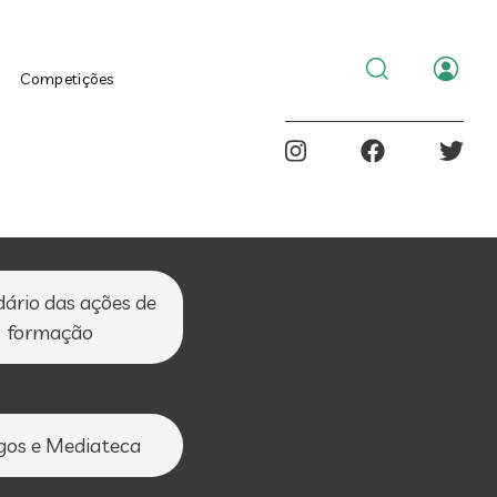
al
Menu
Competições
de
utilizad
dário das ações de
formação
gos e Mediateca