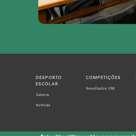
DESPORTO
COMPETIÇÕES
REGION
RODAPÉ
ESCOLAR
Resultados CNE
FOOTER
Galeria
FIRST
Notícias