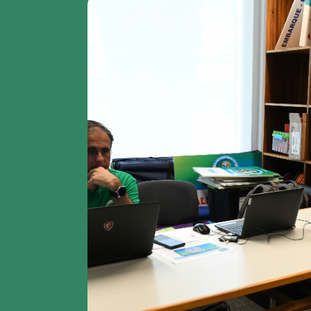
Region
featured
bottom
first