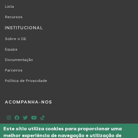
Lista
Recursos
INSTITUCIONAL
Sobre o DE
Equipa
Documentação
Parceiros
Política de Privacidade
REGION
ACOMPANHA-NOS
FOOTER
Este sítio utiliza cookies para proporcionar uma
SECOND
melhor experiência de navegação e utilização de
desporto.escolar@agse.pt